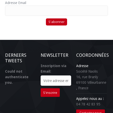
Adresse Email
DERNIERS
NEWSLETTER
COORDONNÉES
TWEETS
Inscription via
Adresse
Could not
Email:
Société Naolis
authenticate
16, rue Branly
you.
69100
Villeurbanne
, France
Appelez nous au :
04 78 42 83 95
Contactez nous