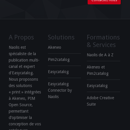
A Propos
Solutions
Formations
& Services
Naolis est
Akeneo
spécialiste de la
Naolis de A à Z
Pim2catalog
publication multi-
canal et expert
Akeneo et
Easycatalog
d'Easycatalog.
Pim2catalog
Nous proposons
Easycatalog
des solutions
Easycatalog
Connector by
« print » intégrées
Naolis
Adobe Creative
à Akeneo, PIM
Suite
Open Source,
permettant
d’optimiser la
conception de vos