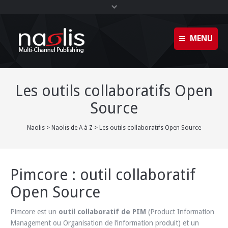
MENU
Glossaire
Accueil
Les outils collaboratifs Open
Plan du site
Solutions
Source
Footer
Formations
Naolis
>
Naolis de A à Z
>
Les outils collaboratifs Open Source
Clients
Contact
Pimcore : outil collaboratif
Naolis
Open Source
News
Pimcore est un
outil collaboratif de PIM
(Product Information
Management ou Organisation de l’information produit) et un