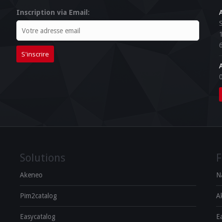
Inscription via Email:
Solutions
F
Akeneo
N
Pim2catalog
A
Easycatalog
E