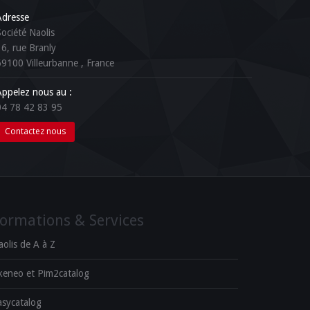
Adresse
Société Naolis
16, rue Branly
69100
Villeurbanne
, France
Appelez nous au :
04 78 42 83 95
Contactez nous
ormations & Services
aolis de A à Z
keneo et Pim2catalog
asycatalog