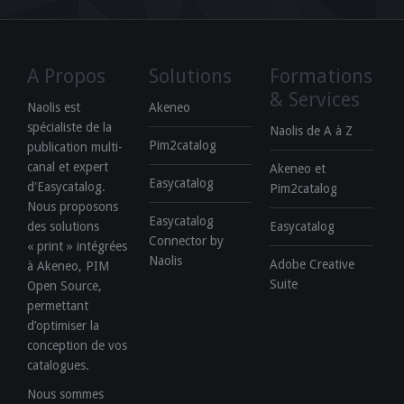
A Propos
Solutions
Formations
& Services
Naolis est
Akeneo
spécialiste de la
Naolis de A à Z
Pim2catalog
publication multi-
canal et expert
Akeneo et
Easycatalog
d'Easycatalog.
Pim2catalog
Nous proposons
Easycatalog
des solutions
Easycatalog
Connector by
« print » intégrées
Naolis
Adobe Creative
à Akeneo, PIM
Suite
Open Source,
permettant
d’optimiser la
conception de vos
catalogues.
Nous sommes