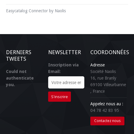
Easycatalog Connector by Naolis
DERNIERS
NEWSLETTER
COORDONNÉES
TWEETS
Inscription via
Adresse
Could not
Email:
Société Naolis
authenticate
16, rue Branly
you.
69100
Villeurbanne
, France
Appelez nous au :
04 78 42 83 95
Contactez nous