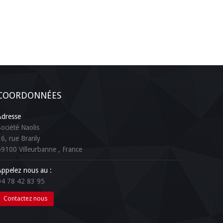
COORDONNÉES
Adresse
Société Naolis
16, rue Branly
69100
Villeurbanne
, France
Appelez nous au :
04 78 42 83 95
Contactez nous