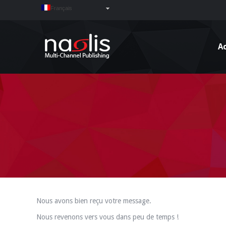
Français
Ac
Nous avons bien reçu votre message.
Nous revenons vers vous dans peu de temps !