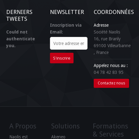
DERNIERS
NEWSLETTER
COORDONNÉES
TWEETS
Inscription via
Adresse
Could not
Email:
Société Naolis
authenticate
16, rue Branly
you.
69100
Villeurbanne
, France
Appelez nous au :
04 78 42 83 95
Contactez nous
A Propos
Solutions
Formations
& Services
Naolis est
Akeneo