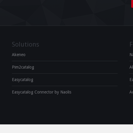
Solutions
F
Akeneo
N
Pim2catalog
A
Easycatalog
E
Easycatalog Connector by Naolis
A