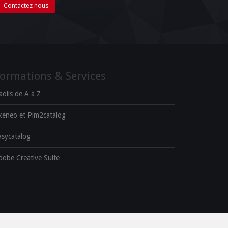
Contactez nous
ormations & Services
aolis de A à Z
keneo et Pim2catalog
asycatalog
dobe Creative Suite