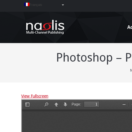
Français
Ac
Photoshop – P
N
View Fullscreen