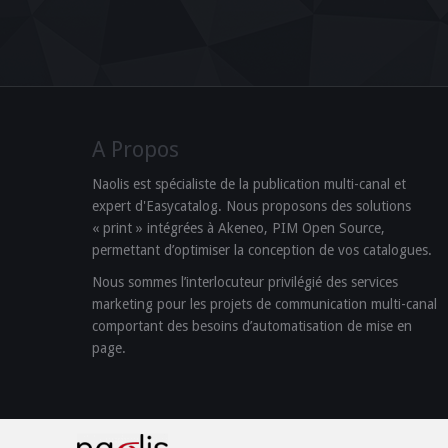
A Propos
Naolis est spécialiste de la publication multi-canal et
expert d'Easycatalog. Nous proposons des solutions
« print » intégrées à Akeneo, PIM Open Source,
permettant d’optimiser la conception de vos catalogues.
Nous sommes l’interlocuteur privilégié des services
marketing pour les projets de communication multi-canal
comportant des besoins d’automatisation de mise en
page.