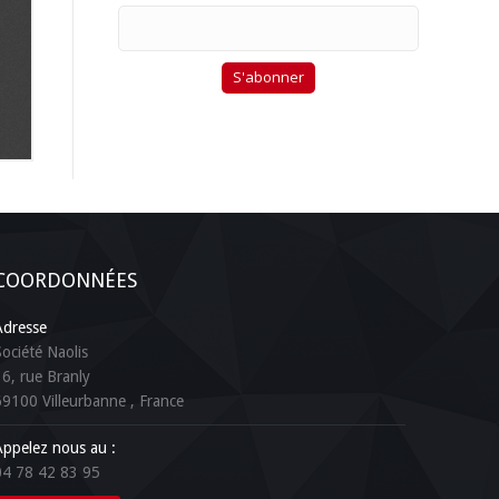
COORDONNÉES
Adresse
Société Naolis
16, rue Branly
69100
Villeurbanne
, France
Appelez nous au :
04 78 42 83 95