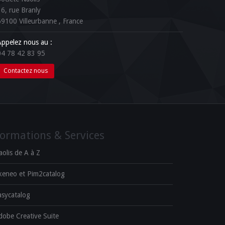
16, rue Branly
69100
Villeurbanne
, France
Appelez nous au :
04 78 42 83 95
Contactez nous
ormations & Services
aolis de A à Z
keneo et Pim2catalog
asycatalog
dobe Creative Suite