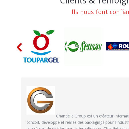
Clients & Témoig
Ils nous font confia
Chantielle Group est un créateur internat
conçoit, développe et réalise des packagings pour l'indust
son réseau de distributeurs internationaux, Chantielle s'e