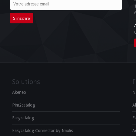
EM Center
Solutions
F
Akeneo
N
Pim2catalog
A
Easycatalog
E
Easycatalog Connector by Naolis
A