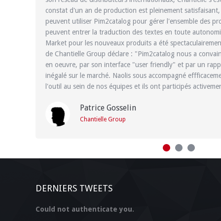
constat d'un an de production est pleinement satisfaisant,
peuvent utiliser Pim2catalog pour gérer l'ensemble des prod
peuvent entrer la traduction des textes en toute autonomi
Market pour les nouveaux produits a été spectaculairement
de Chantielle Group déclare : "Pim2catalog nous a convainc
en oeuvre, par son interface "user friendly" et par un rapp
inégalé sur le marché. Naolis sous accompagné effficacemen
l'outil au sein de nos équipes et ils ont participés activemen
Patrice Gosselin
Chantielle Group
DERNIERS TWEETS
Could not authenticate you.