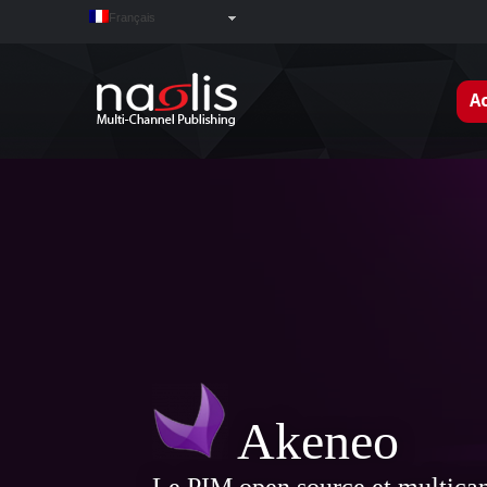
Français
Ac
Akeneo