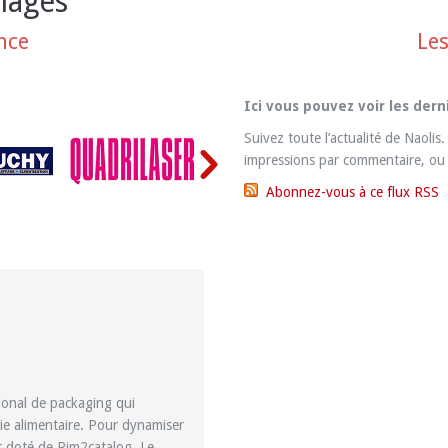
nages
nce
Les
Ici vous pouvez voir les dern
Suivez toute l’actualité de Naolis.
impressions par commentaire, ou 
Abonnez-vous à ce flux RSS
ional de packaging qui
rie alimentaire. Pour dynamiser
st doté de Pim2catalog. Le