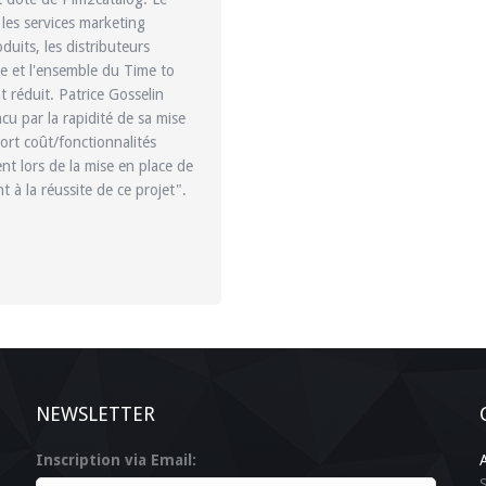
 les services marketing
uits, les distributeurs
e et l'ensemble du Time to
 réduit. Patrice Gosselin
u par la rapidité de sa mise
ort coût/fonctionnalités
EM center est une plateforme de réalisatio
t lors de la mise en place de
réalisée sur 4 sites, Paris, Madagascar, G
t à la réussite de ce projet".
sont des grandes entreprises de la distribu
fabricants d'habillement. Les atouts d'E
productivité élevée, une qualité sans défa
l'implantation mondiale des sites de produ
Vincent Montiel : "Nous avions besoin de 
lourd et coûteux à maintenir. Notre choix 
productivité et l'amélioration des délais de
L'ergonomie du produit a été précieuse p
de support et pour nos opérateurs. La mise 
NEWSLETTER
s'est même achevé avec un peu d'avance s
Inscription via Email:
Vincent Montiel