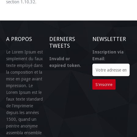
section 1.10.32.
A PROPOS
DERNIERS
NEWSLETTER
TWEETS
Le Lorem Ipsum est
Inscription via
simplement du faux
Invalid or
Email:
texte employé dans
expired token.
la composition et la
mise en page avant
impression. Le
Lorem Ipsum est le
faux texte standard
de l'imprimerie
depuis les années
1500, quand un
peintre anonyme
assembla ensemble