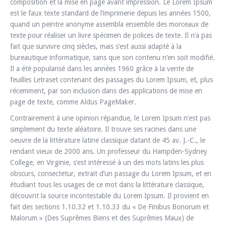
composition et la mise en page avant impression. Le Lorem Ipsum
est le faux texte standard de l’imprimerie depuis les années 1500,
quand un peintre anonyme assembla ensemble des morceaux de
texte pour réaliser un livre spécimen de polices de texte. Il n’a pas
fait que survivre cinq siècles, mais s’est aussi adapté à la
bureautique informatique, sans que son contenu n’en soit modifié.
Il a été popularisé dans les années 1960 grâce à la vente de
feuilles Letraset contenant des passages du Lorem Ipsum, et, plus
récemment, par son inclusion dans des applications de mise en
page de texte, comme Aldus PageMaker.
Contrairement à une opinion répandue, le Lorem Ipsum n’est pas
simplement du texte aléatoire. Il trouve ses racines dans une
oeuvre de la littérature latine classique datant de 45 av. J.-C., le
rendant vieux de 2000 ans. Un professeur du Hampden-Sydney
College, en Virginie, s’est intéressé à un des mots latins les plus
obscurs, consectetur, extrait d’un passage du Lorem Ipsum, et en
étudiant tous les usages de ce mot dans la littérature classique,
découvrit la source incontestable du Lorem Ipsum. Il provient en
fait des sections 1.10.32 et 1.10.33 du « De Finibus Bonorum et
Malorum » (Des Suprêmes Biens et des Suprêmes Maux) de