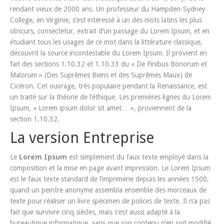
rendant vieux de 2000 ans. Un professeur du Hampden-Sydney
College, en Virginie, s’est intéressé à un des mots latins les plus
obscurs, consectetur, extrait d’un passage du Lorem Ipsum, et en
étudiant tous les usages de ce mot dans la littérature classique,
découvrit la source incontestable du Lorem Ipsum. Il provient en
fait des sections 1.10.32 et 1.10.33 du « De Finibus Bonorum et
Malorum » (Des Suprêmes Biens et des Suprêmes Maux) de
Cicéron. Cet ouvrage, très populaire pendant la Renaissance, est
un traité sur la théorie de l’éthique. Les premières lignes du Lorem
Ipsum, « Lorem ipsum dolor sit amet… », proviennent de la
section 1.10.32.
La version Entreprise
Le
Lorem Ipsum
est simplement du faux texte employé dans la
composition et la mise en page avant impression. Le Lorem Ipsum
est le faux texte standard de l’imprimerie depuis les années 1500,
quand un peintre anonyme assembla ensemble des morceaux de
texte pour réaliser un livre spécimen de polices de texte. Il n’a pas
fait que survivre cinq siècles, mais s’est aussi adapté à la
bureautique informatique, sans que son contenu n’en soit modifié.