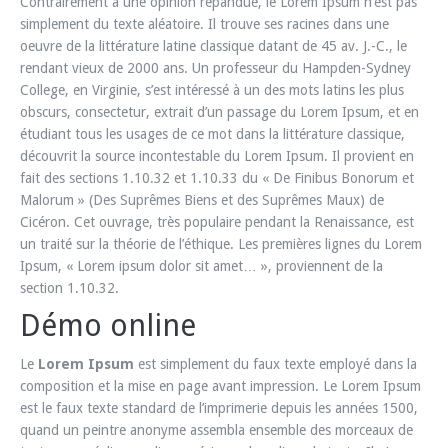
Contrairement à une opinion répandue, le Lorem Ipsum n’est pas
simplement du texte aléatoire. Il trouve ses racines dans une
oeuvre de la littérature latine classique datant de 45 av. J.-C., le
rendant vieux de 2000 ans. Un professeur du Hampden-Sydney
College, en Virginie, s’est intéressé à un des mots latins les plus
obscurs, consectetur, extrait d’un passage du Lorem Ipsum, et en
étudiant tous les usages de ce mot dans la littérature classique,
découvrit la source incontestable du Lorem Ipsum. Il provient en
fait des sections 1.10.32 et 1.10.33 du « De Finibus Bonorum et
Malorum » (Des Suprêmes Biens et des Suprêmes Maux) de
Cicéron. Cet ouvrage, très populaire pendant la Renaissance, est
un traité sur la théorie de l’éthique. Les premières lignes du Lorem
Ipsum, « Lorem ipsum dolor sit amet… », proviennent de la
section 1.10.32.
Démo online
Le
Lorem Ipsum
est simplement du faux texte employé dans la
composition et la mise en page avant impression. Le Lorem Ipsum
est le faux texte standard de l’imprimerie depuis les années 1500,
quand un peintre anonyme assembla ensemble des morceaux de