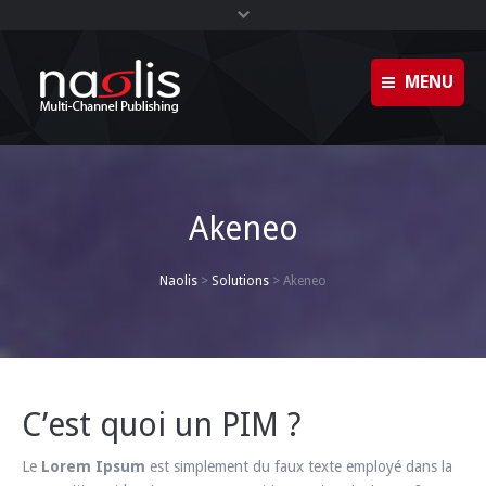
MENU
Glossaire
Accueil
Plan du site
Solutions
Akeneo
Footer
Formations
Naolis
>
Solutions
>
Akeneo
Clients
Contact
Naolis
C’est quoi un PIM ?
News
Le
Lorem Ipsum
est simplement du faux texte employé dans la