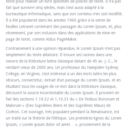
texte pour réaliser un livre spécimen de polices de texte. Il n’a pas
fait que survivre cinq siècles, mais s’est aussi adapté à la
bureautique informatique, sans que son contenu n’en soit modifié.
Il a été popularisé dans les années 1960 grâce à la vente de
feuilles Letraset contenant des passages du Lorem Ipsum, et, plus
récemment, par son inclusion dans des applications de mise en
page de texte, comme Aldus PageMaker.
Contrairement à une opinion répandue, le Lorem Ipsum n’est pas
simplement du texte aléatoire. Il trouve ses racines dans une
oeuvre de la littérature latine classique datant de 45 av. J.-C., le
rendant vieux de 2000 ans. Un professeur du Hampden-Sydney
College, en Virginie, s’est intéressé à un des mots latins les plus
obscurs, consectetur, extrait d’un passage du Lorem Ipsum, et en
étudiant tous les usages de ce mot dans la littérature classique,
découvrit la source incontestable du Lorem Ipsum. Il provient en
fait des sections 1.10.32 et 1.10.33 du « De Finibus Bonorum et
Malorum » (Des Suprêmes Biens et des Suprêmes Maux) de
Cicéron. Cet ouvrage, très populaire pendant la Renaissance, est
un traité sur la théorie de l’éthique. Les premières lignes du Lorem
Ipsum, « Lorem ipsum dolor sit amet… », proviennent de la